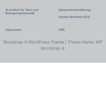
© Institut für Tanz und
Datenschutzerklärung,
Bewegungsdynamik
Cookie-Richtlinie (EU)
Impressum
AGB
Bootstrap 4 WordPress Theme
|
Theme Name: WP
Bootstrap 4.