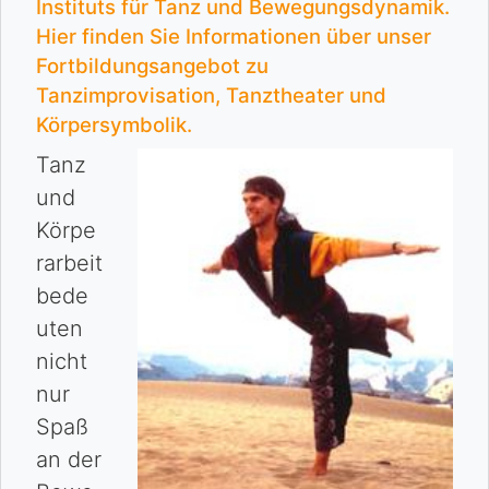
Instituts für Tanz und Bewegungsdynamik.
Hier finden Sie Informationen über unser
Fortbildungsangebot zu
Tanzimprovisation, Tanztheater und
Körpersymbolik.
Tanz
und
Körpe
r­arbeit
bede
u­ten
nicht
nur
Spaß
an der